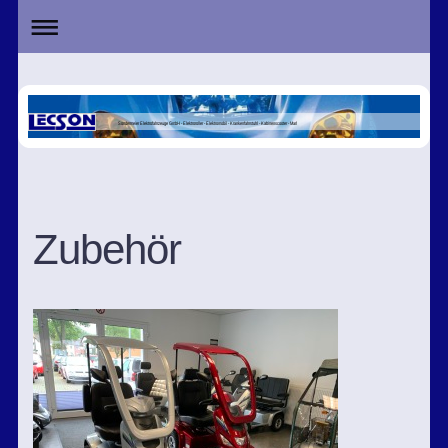
Sondermeier Elektrofahrzeuge GmbH - Elektroroller - Elektromobil - Krankenfahrstuhl - Kabinenscooter - Marl
Zubehör