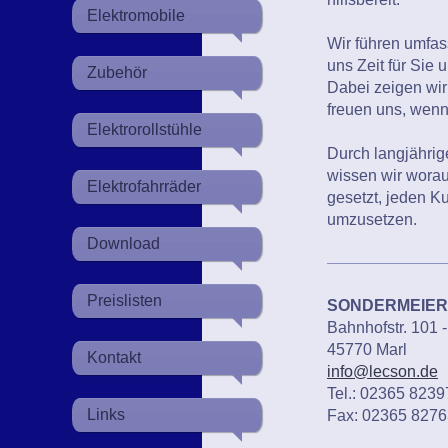
Elektromobile
Wir führen umfa
uns Zeit für Sie
Zubehör
Dabei zeigen wir
freuen uns, wenn
Elektrorollstühle
Durch langjähri
wissen wir wora
Elektrofahrräder
gesetzt, jeden K
umzusetzen.
Download
Preislisten
SONDERMEIER
Bahnhofstr. 101 
45770 Marl
Kontakt
info@lecson.de
Tel.: 02365 8239
Links
Fax: 02365 8276